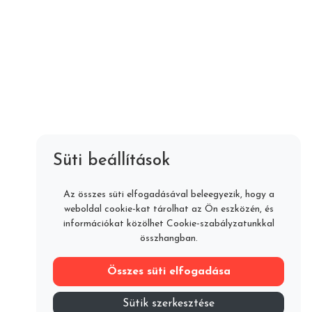
Szeretne velünk dolgozni?
sales@raccoonlab.hu
+36 30 865 79 79
Süti beállítások
Az összes süti elfogadásával beleegyezik, hogy a
weboldal cookie-kat tárolhat az Ön eszközén, és
információkat közölhet Cookie-szabályzatunkkal
DÍJMENTES KONZULTÁCIÓT KÉREK
összhangban.
Összes süti elfogadása
Sütik szerkesztése
Impresszum
Adatvédelem