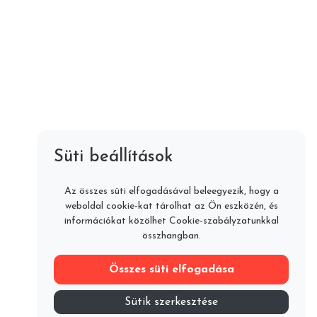
Szeretne velünk dolgozni?
sales@raccoonlab.hu
+36 30 865 79 79
Süti beállítások
Az összes süti elfogadásával beleegyezik, hogy a
weboldal cookie-kat tárolhat az Ön eszközén, és
információkat közölhet Cookie-szabályzatunkkal
DÍJMENTES KONZULTÁCIÓT KÉREK
összhangban.
Összes süti elfogadása
Sütik szerkesztése
Impresszum
Adatvédelem